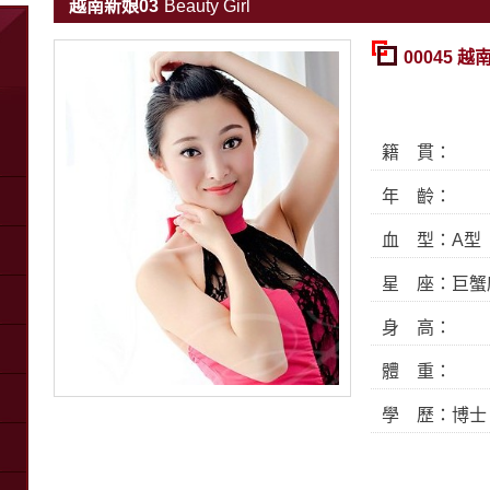
越南新娘03
Beauty Girl
00045 越
籍 貫：
年 齡：
血 型：A型
星 座：巨蟹
身 高：
體 重：
學 歷：博士