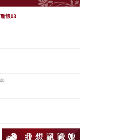
南新娘03
座