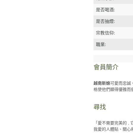
是否喝酒:
是否抽煙:
宗教信仰:
職業:
會員簡介
越南新娘
可愛而忠誠
格使他們顯得優雅而
尋找
「愛不需要完美的 ,
我愛的人體貼、關心