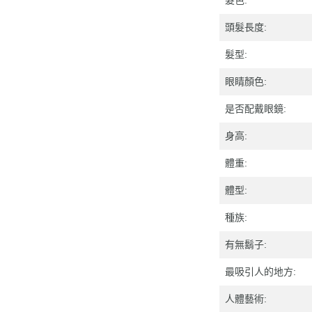
頭髮長度:
髮型:
眼睛顏色:
是否配戴眼鏡:
身高:
體重:
體型:
種族:
有無鬍子:
最吸引人的地方:
人體藝術: