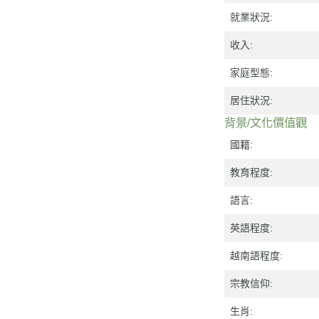
就業狀況:
收入:
家庭型態:
居住狀況:
背景/文化價值觀
國籍:
教育程度:
語言:
英語程度:
越南語程度:
宗教信仰:
生肖: