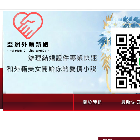
00164 曉曉（24歲｜外籍新娘）