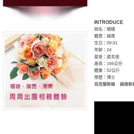
INTRODUCE
姓名：曉曉
籍貫：越南
生日：09.01
年齡：24
星座：處女座
身高：166公分
體重：52公斤
學歷：博士
烏克蘭新娘
越南新