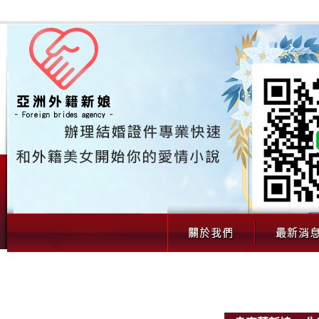
00131 烏克蘭新娘 一生離不開你