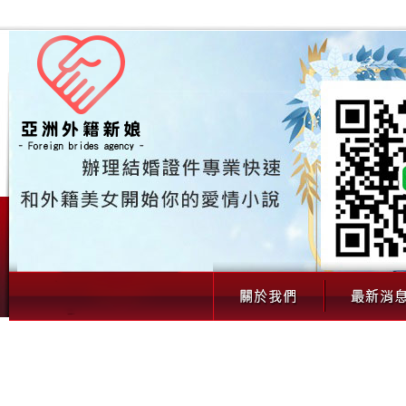
00105 娶北越新娘-小香（22歲